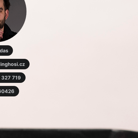
das
inghosi.cz
 327 719
360426