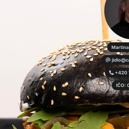
Martin
jidlo@c
+420 
IČO: