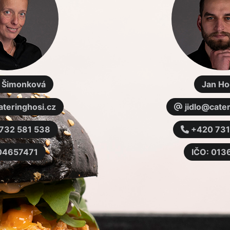
a Šimonková
Jan Ho
ateringhosi.cz
jidlo@cater
732 581 538
+420 731
 04657471
IČO: 01